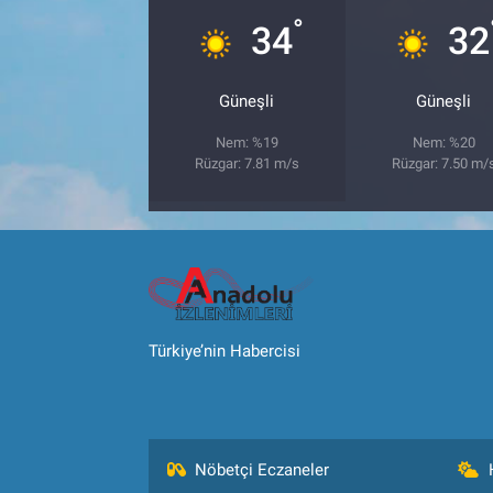
°
34
32
Güneşli
Güneşli
Nem: %19
Nem: %20
Rüzgar: 7.81 m/s
Rüzgar: 7.50 m/
Türkiye’nin Habercisi
Nöbetçi Eczaneler