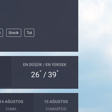
t
Sincik
Tut
EN DÜŞÜK / EN YÜKSEK
°
°
26
/ 39
14 AĞUSTOS
15 AĞUSTOS
CUMA
CUMARTESI