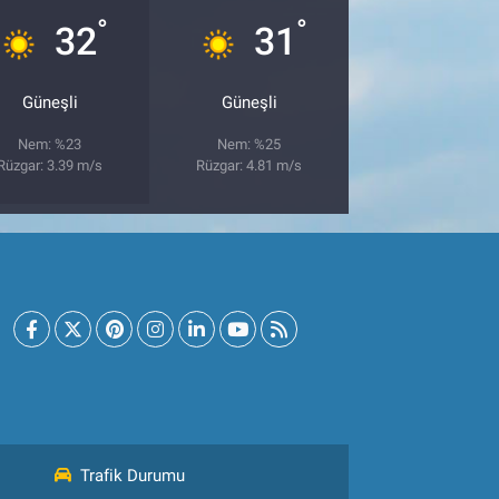
°
°
32
31
Güneşli
Güneşli
Nem: %23
Nem: %25
Rüzgar: 3.39 m/s
Rüzgar: 4.81 m/s
Trafik Durumu