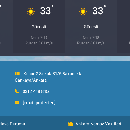
°
°
°
33
33
Güneşli
Güneşli
Nem: %19
Nem: %18
s
Rüzgar: 5.61 m/s
Rüzgar: 6.81 m/s
Konur 2 Sokak 31/6 Bakanlıklar
Çankaya/Ankara
0312 418 8466
[email protected]
Hava Durumu
Ankara Namaz Vakitleri