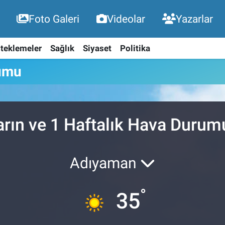
Foto Galeri
Videolar
Yazarlar
teklemeler
Sağlık
Siyaset
Politika
umu
arın ve 1 Haftalık Hava Durum
Adıyaman
°
35