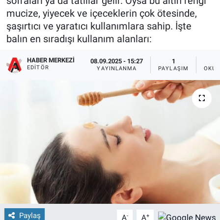
sofraları ya da tatlılar gelir. Oysa bu altın rengi
mucize, yiyecek ve içeceklerin çok ötesinde,
şaşırtıcı ve yaratıcı kullanımlara sahip. İşte
balın en sıradışı kullanım alanları:
HABER MERKEZI
08.09.2025 - 15:27
1
EDITÖR
YAYINLANMA
PAYLAŞIM
OKUN
Paylaş
-
+
A
A