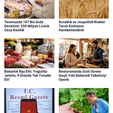
Temmuzda 107 Bin Gıda
Kuraklık ve Jeopolitik Riskler
Denetimi: 250 Milyon Liralık
Tarım Emtiasını
Ceza Kesildi
Hareketlendirdi
Bakanlık İfşa Etti: Yoğurtta
Restoranlarda Gizli Ücrete
Jelatin, 9 Üründe Tek Tırnaklı
Geçit Yok! Bakanlık Tüketiciyi
Eti!
Uyardı