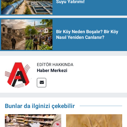
Suyu Yatırımı!
Bir Köy Neden Boşalır? Bir Köy
Nasıl Yeniden Canlanır?
EDITÖR HAKKINDA
Haber Merkezi
Bunlar da ilginizi çekebilir