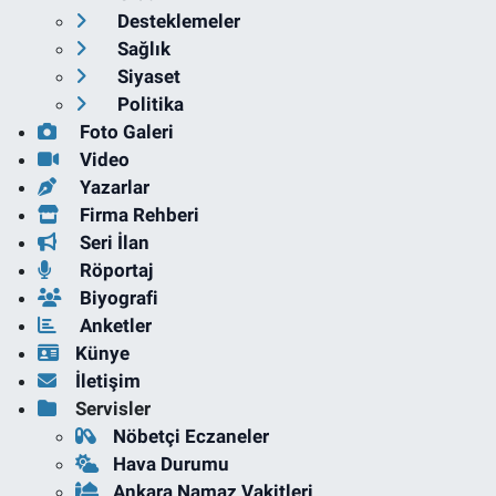
Desteklemeler
Sağlık
Siyaset
Politika
Foto Galeri
Video
Yazarlar
Firma Rehberi
Seri İlan
Röportaj
Biyografi
Anketler
Künye
İletişim
Servisler
Nöbetçi Eczaneler
Hava Durumu
Ankara Namaz Vakitleri