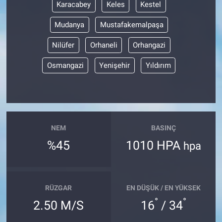
Karacabey
Keles
Kestel
Mudanya
Mustafakemalpaşa
Nilüfer
Orhaneli
Orhangazi
Osmangazi
Yenişehir
Yıldırım
NEM
BASINÇ
%45
1010 HPA
hpa
RÜZGAR
EN DÜŞÜK / EN YÜKSEK
°
°
2.50 M/S
16
/ 34