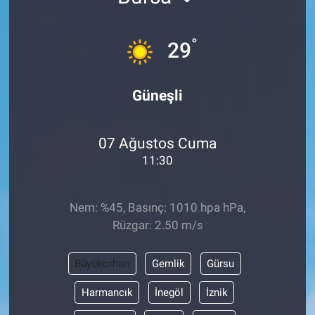
°
29
Güneşli
07 Ağustos Cuma
11:30
Nem: %45, Basınç: 1010 hpa hPa,
Rüzgar: 2.50 m/s
Büyükorhan
Gemlik
Gürsu
Harmancık
İnegöl
İznik