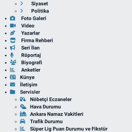
Siyaset
Politika
Foto Galeri
Video
Yazarlar
Firma Rehberi
Seri İlan
Röportaj
Biyografi
Anketler
Künye
İletişim
Servisler
Nöbetçi Eczaneler
Hava Durumu
Ankara Namaz Vakitleri
Trafik Durumu
Süper Lig Puan Durumu ve Fikstür