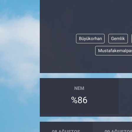
Büyükorhan
Gemlik
Mustafakemalpa
NEM
%86
08 AĞUSTOS
09 AĞUSTO