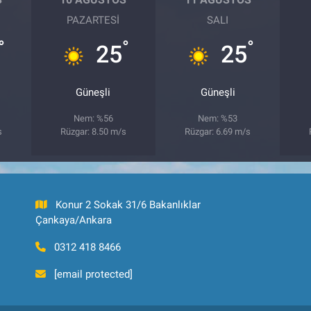
PAZARTESI
SALI
°
°
°
25
25
Güneşli
Güneşli
Nem: %56
Nem: %53
s
Rüzgar: 8.50 m/s
Rüzgar: 6.69 m/s
Konur 2 Sokak 31/6 Bakanlıklar
Çankaya/Ankara
0312 418 8466
[email protected]