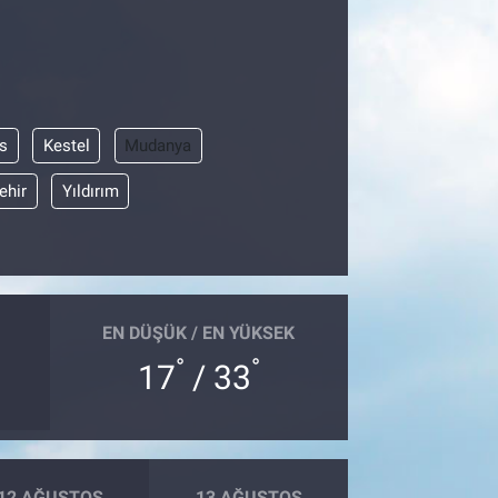
s
Kestel
Mudanya
ehir
Yıldırım
EN DÜŞÜK / EN YÜKSEK
°
°
17
/ 33
12 AĞUSTOS
13 AĞUSTOS