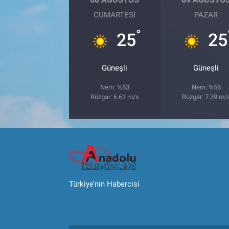
CUMARTESI
PAZAR
°
25
25
Güneşli
Güneşli
Nem: %53
Nem: %56
Rüzgar: 6.61 m/s
Rüzgar: 7.39 m/
Türkiye’nin Habercisi