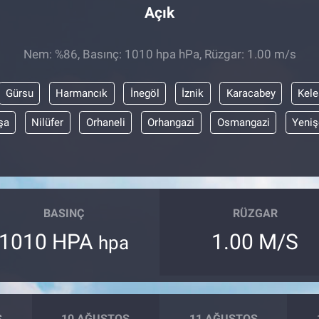
Açık
Nem: %86, Basınç: 1010 hpa hPa, Rüzgar: 1.00 m/s
Gürsu
Harmancık
İnegöl
İznik
Karacabey
Kele
şa
Nilüfer
Orhaneli
Orhangazi
Osmangazi
Yeniş
BASINÇ
RÜZGAR
1010 HPA
1.00 M/S
hpa
S
10 AĞUSTOS
11 AĞUSTOS