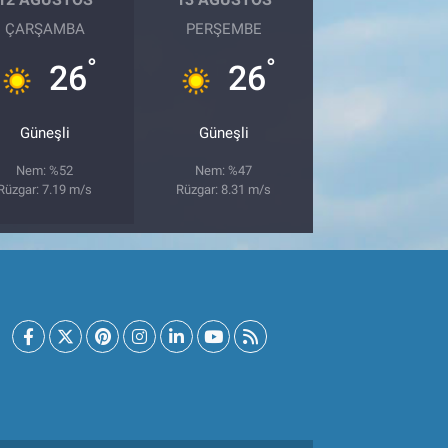
ÇARŞAMBA
PERŞEMBE
°
°
26
26
Güneşli
Güneşli
Nem: %52
Nem: %47
Rüzgar: 7.19 m/s
Rüzgar: 8.31 m/s