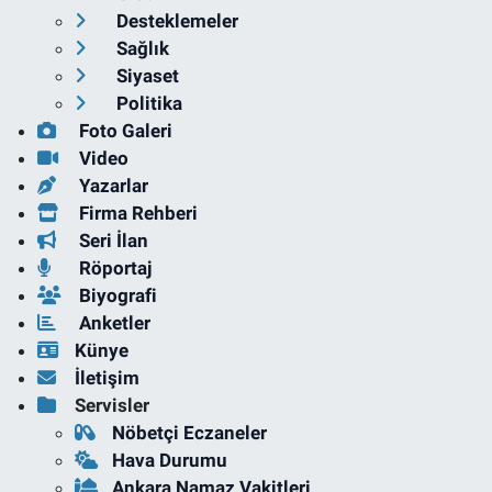
Desteklemeler
Sağlık
Siyaset
Politika
Foto Galeri
Video
Yazarlar
Firma Rehberi
Seri İlan
Röportaj
Biyografi
Anketler
Künye
İletişim
Servisler
Nöbetçi Eczaneler
Hava Durumu
Ankara Namaz Vakitleri