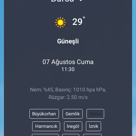
°
29
Güneşli
07 Ağustos Cuma
11:30
Nem: %45, Basınç: 1010 hpa hPa,
Rüzgar: 2.50 m/s
Büyükorhan
Gemlik
Gürsu
Harmancık
İnegöl
İznik