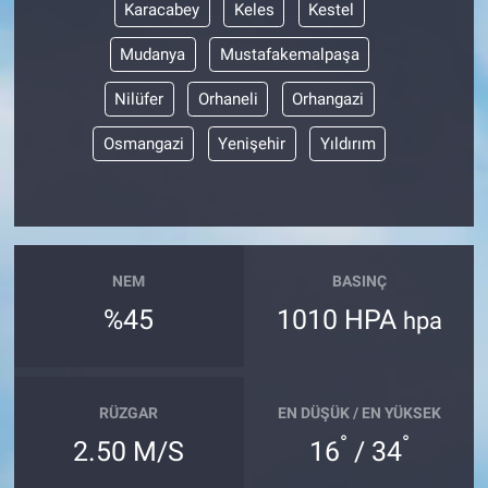
Karacabey
Keles
Kestel
Mudanya
Mustafakemalpaşa
Nilüfer
Orhaneli
Orhangazi
Osmangazi
Yenişehir
Yıldırım
NEM
BASINÇ
%45
1010 HPA
hpa
RÜZGAR
EN DÜŞÜK / EN YÜKSEK
°
°
2.50 M/S
16
/ 34