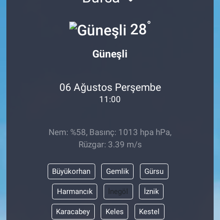
°
28
Güneşli
06 Ağustos Perşembe
11:00
Nem: %58, Basınç: 1013 hpa hPa,
Rüzgar: 3.39 m/s
Büyükorhan
Gemlik
Gürsu
Harmancık
İnegöl
İznik
Karacabey
Keles
Kestel