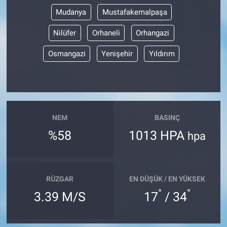
Mudanya
Mustafakemalpaşa
Nilüfer
Orhaneli
Orhangazi
Osmangazi
Yenişehir
Yıldırım
NEM
BASINÇ
%58
1013 HPA
hpa
RÜZGAR
EN DÜŞÜK / EN YÜKSEK
°
°
3.39 M/S
17
/ 34