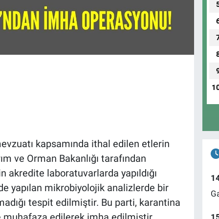
1
evzuatı kapsamında ithal edilen etlerin
Tarım ve Orman Bakanlığı tarafından
rin akredite laboratuvarlarda yapıldığı
1
nde yapılan mikrobiyolojik analizlerde bir
Ga
madığı tespit edilmiştir. Bu parti, karantina
de muhafaza edilerek imha edilmiştir.
1