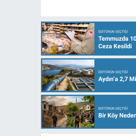
EDITÖRÜN SEÇTIĞI
Temmuzda 107 
Ceza Kesildi
EDITÖRÜN SEÇTIĞI
Aydın’a 2,7 Mi
EDITÖRÜN SEÇTIĞI
Bir Köy Neden