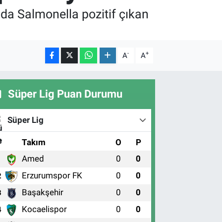
nda Salmonella pozitif çıkan
-
+
A
A
Süper Lig Puan Durumu
Süper Lig
#
Takım
O
P
Amed
0
0
1
Erzurumspor FK
0
0
2
Başakşehir
0
0
3
Kocaelispor
0
0
4