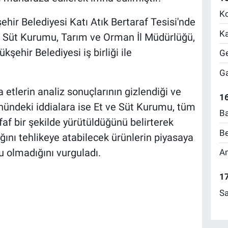
Ko
ehir Belediyesi Katı Atık Bertaraf Tesisi'nde
Ka
 ve Süt Kurumu, Tarım ve Orman İl Müdürlüğü,
ehir Belediyesi iş birliği ile
Ge
Ga
etlerin analiz sonuçlarının gizlendiği ve
16
nündeki iddialara ise Et ve Süt Kurumu, tüm
Ba
af bir şekilde yürütüldüğünü belirterek
Be
ğını tehlikeye atabilecek ürünlerin piyasaya
u olmadığını vurguladı.
Am
17
Sa