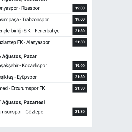
nyaspor - Rizespor
19:00
sımpaşa - Trabzonspor
19:00
nçlerbirliği S.K. - Fenerbahçe
21:30
ziantep FK - Alanyaspor
21:30
 Ağustos, Pazar
şakşehir - Kocaelispor
19:00
şiktaş - Eyüpspor
21:30
ed - Erzurumspor FK
21:30
 Ağustos, Pazartesi
msunspor - Göztepe
21:30