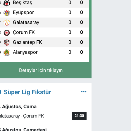
Beşiktaş
0
0
5
Eyüpspor
0
0
6
Galatasaray
0
0
7
Çorum FK
0
0
8
Gaziantep FK
0
0
9
Alanyaspor
0
0
0
Detaylar için tıklayın
Süper Lig Fikstür
4 Ağustos, Cuma
latasaray - Çorum FK
21:30
5 Ağustos, Cumartesi