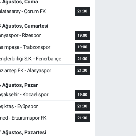
4 Ağustos, Cuma
latasaray - Çorum FK
21:30
5 Ağustos, Cumartesi
nyaspor - Rizespor
19:00
sımpaşa - Trabzonspor
19:00
nçlerbirliği S.K. - Fenerbahçe
21:30
ziantep FK - Alanyaspor
21:30
 Ağustos, Pazar
şakşehir - Kocaelispor
19:00
şiktaş - Eyüpspor
21:30
ed - Erzurumspor FK
21:30
 Ağustos, Pazartesi