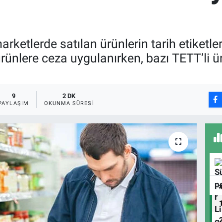
rketlerde satılan ürünlerin tarih etiketl
ürünlere ceza uygulanırken, bazı TETT’li ürü
9
2 DK
PAYLAŞIM
OKUNMA SÜRESI