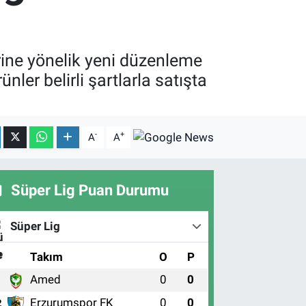
erine yönelik yeni düzenleme
nler belirli şartlarla satışta
-
+
A
A
Süper Lig Puan Durumu
Süper Lig
#
Takım
O
P
Amed
0
0
1
Erzurumspor FK
0
0
2