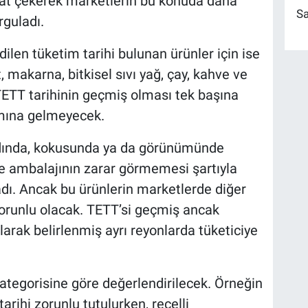
kkat çekerek marketlerin bu konuda daha
Sa
guladı.
en tüketim tarihi bulunan ürünler için ise
at, makarna, bitkisel sıvı yağ, çay, kahve ve
 TETT tarihinin geçmiş olması tek başına
amına gelmeyecek.
adında, kokusunda ya da görünümünde
 ambalajının zarar görmemesi şartıyla
ladı. Ancak bu ürünlerin marketlerde diğer
zorunlu olacak. TETT’si geçmiş ancak
olarak belirlenmiş ayrı reyonlarda tüketiciye
ategorisine göre değerlendirilecek. Örneğin
rihi zorunlu tutulurken, reçelli