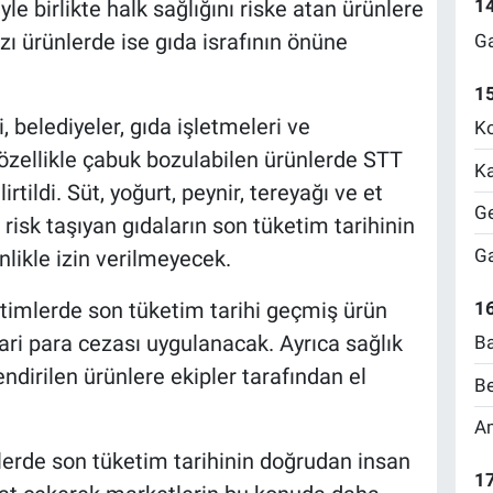
1
e birlikte halk sağlığını riske atan ürünlere
zı ürünlerde ise gıda israfının önüne
Ga
1
, belediyeler, gıda işletmeleri ve
Ko
 özellikle çabuk bozulabilen ürünlerde STT
Ka
tildi. Süt, yoğurt, peynir, tereyağı ve et
Ge
n risk taşıyan gıdaların son tüketim tarihinin
Ga
likle izin verilmeyecek.
imlerde son tüketim tarihi geçmiş ürün
16
dari para cezası uygulanacak. Ayrıca sağlık
Ba
ndirilen ürünlere ekipler tarafından el
Be
Am
ünlerde son tüketim tarihinin doğrudan insan
17