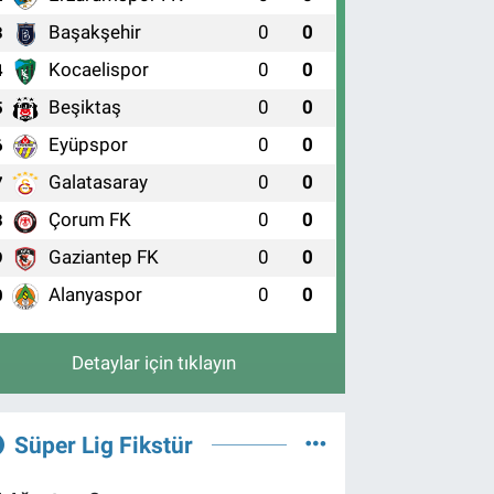
Başakşehir
0
0
3
Kocaelispor
0
0
4
Beşiktaş
0
0
5
Eyüpspor
0
0
6
Galatasaray
0
0
7
Çorum FK
0
0
8
Gaziantep FK
0
0
9
Alanyaspor
0
0
0
Detaylar için tıklayın
Süper Lig Fikstür