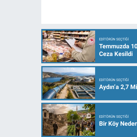
EDITÖRÜN SEÇTIĞI
Temmuzda 107 
Ceza Kesildi
EDITÖRÜN SEÇTIĞI
Aydın’a 2,7 Mi
EDITÖRÜN SEÇTIĞI
Bir Köy Neden