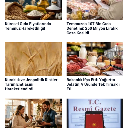
Küresel Gıda Fiyatlarında
Temmuzda 107 Bin Gıda
Temmuz Hareketliliği!
Denetimi: 250 Milyon Liralık
Ceza Kesildi
Kuraklık ve Jeopolitik Riskler
Bakanlık İfşa Etti: Yoğurtta
Tarım Emtiasını
Jelatin, 9 Üründe Tek Tırnaklı
Hareketlendirdi
Eti!