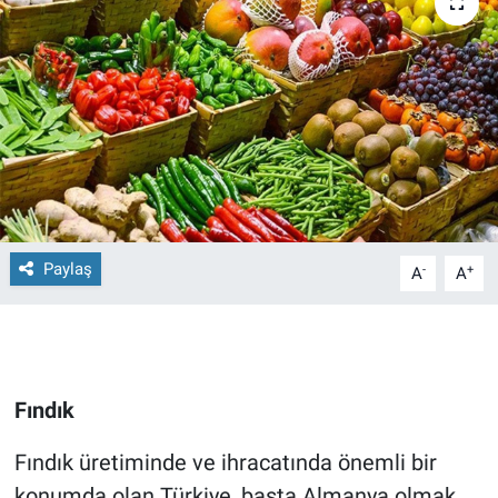
Paylaş
-
+
A
A
Fındık
Fındık üretiminde ve ihracatında önemli bir
konumda olan Türkiye, başta Almanya olmak