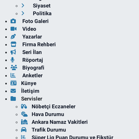
Siyaset
Politika
Foto Galeri
Video
Yazarlar
Firma Rehberi
Seri İlan
Röportaj
Biyografi
Anketler
Künye
İletişim
Servisler
Nöbetçi Eczaneler
Hava Durumu
Ankara Namaz Vakitleri
Trafik Durumu
Süper Lig Puan Durumu ve Fikstür