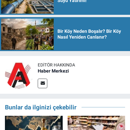
Suyu Yatırımı!
Bir Köy Neden Boşalır? Bir Köy
Nasıl Yeniden Canlanır?
EDITÖR HAKKINDA
Haber Merkezi
Bunlar da ilginizi çekebilir