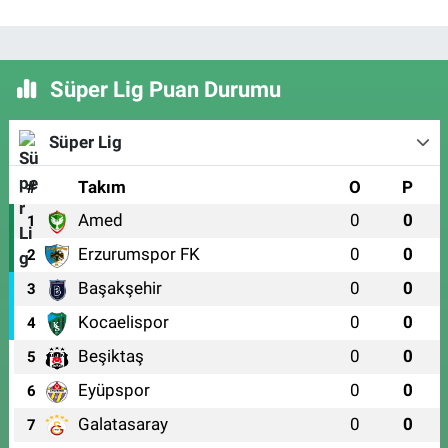
Süper Lig Puan Durumu
Süper Lig
#
Takım
O
P
Amed
0
0
1
Erzurumspor FK
0
0
2
Başakşehir
0
0
3
Kocaelispor
0
0
4
Beşiktaş
0
0
5
Eyüpspor
0
0
6
Galatasaray
0
0
7