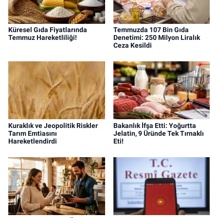
Küresel Gıda Fiyatlarında
Temmuzda 107 Bin Gıda
Temmuz Hareketliliği!
Denetimi: 250 Milyon Liralık
Ceza Kesildi
Kuraklık ve Jeopolitik Riskler
Bakanlık İfşa Etti: Yoğurtta
Tarım Emtiasını
Jelatin, 9 Üründe Tek Tırnaklı
Hareketlendirdi
Eti!