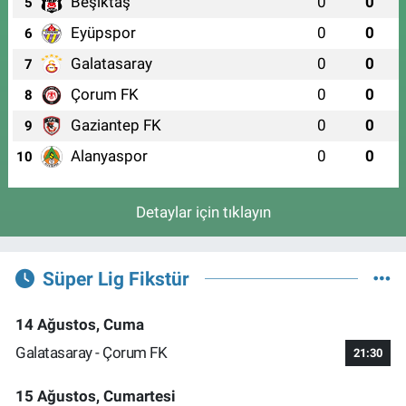
Beşiktaş
0
0
5
Eyüpspor
0
0
6
Galatasaray
0
0
7
Çorum FK
0
0
8
Gaziantep FK
0
0
9
Alanyaspor
0
0
10
Detaylar için tıklayın
Süper Lig Fikstür
14 Ağustos, Cuma
Galatasaray - Çorum FK
21:30
15 Ağustos, Cumartesi