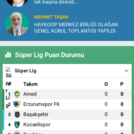
tek başına direndi…
MEHMET TAŞAN
HAYKOOP MERKEZ BİRLİĞİ OLAĞAN
GENEL KURUL TOPLANTISI YAPILDI
Süper Lig Puan Durumu
Süper Lig
#
Takım
O
P
Amed
0
0
1
Erzurumspor FK
0
0
2
Başakşehir
0
0
3
Kocaelispor
0
0
4