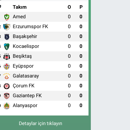
#
Takım
O
P
Amed
0
0
1
Erzurumspor FK
0
0
2
Başakşehir
0
0
3
Kocaelispor
0
0
4
Beşiktaş
0
0
5
Eyüpspor
0
0
6
Galatasaray
0
0
7
Çorum FK
0
0
8
Gaziantep FK
0
0
9
Alanyaspor
0
0
0
Detaylar için tıklayın