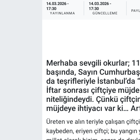
14.03.2026 -
14.03.2026 -
17:30
17:30
PAY
YAYINLANMA
GÜNCELLEME
Merhaba sevgili okurlar; 1
başında, Sayın Cumhurbaş
da teşrifleriyle İstanbul’da 
İftar sonrası çiftçiye müjd
niteliğindeydi. Çünkü çiftç
müjdeye ihtiyacı var ki… Ar
Üreten ve alın teriyle çalışan çift
kaybeden, eriyen çiftçi; bu yangın