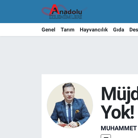
Genel
Tarım
Hayvancılık
Gıda
Des
Müjd
Yok!
MUHAMMET 