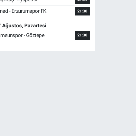
ed - Erzurumspor FK
21:30
 Ağustos, Pazartesi
msunspor - Göztepe
21:30