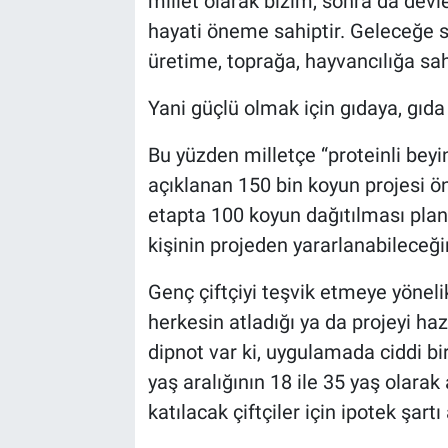
millet olarak bizim, sonra da devle
hayati öneme sahiptir. Geleceğe 
üretime, toprağa, hayvancılığa sa
Yani güçlü olmak için gıdaya, gıda 
Bu yüzden milletçe “proteinli bey
açıklanan 150 bin koyun projesi ön
etapta 100 koyun dağıtılması plan
kişinin projeden yararlanabileceğin
Genç çiftçiyi teşvik etmeye yönelik
herkesin atladığı ya da projeyi ha
dipnot var ki, uygulamada ciddi bi
yaş aralığının 18 ile 35 yaş olara
katılacak çiftçiler için ipotek şart