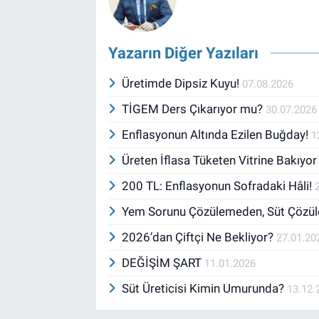
Yazarın Diğer Yazıları
Üretimde Dipsiz Kuyu!
07.08.2026
TİGEM Ders Çıkarıyor mu?
30.07.2026
Enflasyonun Altında Ezilen Buğday!
1
Üreten İflasa Tüketen Vitrine Bakıyo
200 TL: Enflasyonun Sofradaki Hâli!
Yem Sorunu Çözülemeden, Süt Çözü
2026’dan Çiftçi Ne Bekliyor?
27.01.20
DEĞİŞİM ŞART
11.01.2026
Süt Üreticisi Kimin Umurunda?
13.12.