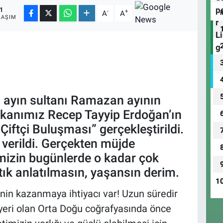
1
-
+
A
A
LAŞIM
1 ayın sultanı Ramazan ayının
kanımız Recep Tayyip Erdoğan’ın
“Çiftçi Buluşması” gerçekleştirildi.
e verildi. Gerçekten müjde
imizin bugünlerde o kadar çok
tık anlatılmasın, yaşansın derim.
1
çinin kazanmaya ihtiyacı var! Uzun süredir
 yeri olan Orta Doğu coğrafyasında önce