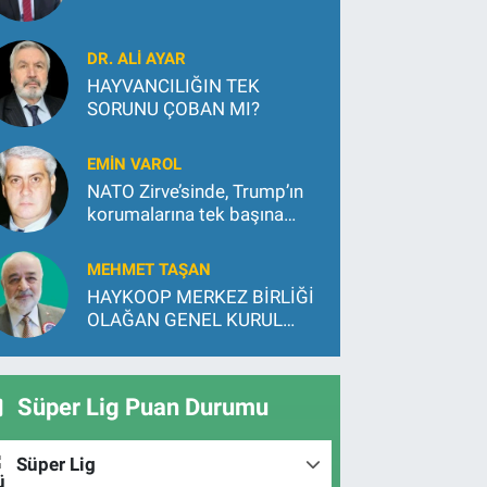
DR. ALİ AYAR
HAYVANCILIĞIN TEK
SORUNU ÇOBAN MI?
EMİN VAROL
NATO Zirve’sinde, Trump’ın
korumalarına tek başına
direndi…
MEHMET TAŞAN
HAYKOOP MERKEZ BİRLİĞİ
OLAĞAN GENEL KURUL
TOPLANTISI YAPILDI
Süper Lig Puan Durumu
Süper Lig