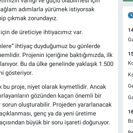
timizin varlığı ve güçlü olabilmesi için
sağlam adımlarla yürümek istiyorsak
hip çıkmak zorundayız.
1
için de üreticiye ihtiyacımız var.
Ga
inlere” ihtiyaç duyduğumuz bu günlerde
1
emlidir. Projenin içeriğine baktığımızda, ilk
Ko
lanıyor. Bu da ülke genelinde yaklaşık 1.500
i gösteriyor.
Ka
Ge
 bu proje, niyet olarak kıymetlidir. Ancak
zırlayanların gözünden kaçan önemli bir
Ga
r sorun oluşturabilir. Projeden yararlanacak
16
k açıklanması, genç ya da yeni üretime
Ba
ı açısından büyük bir soru işareti doğuruyor.
Be