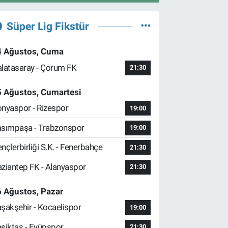
Süper Lig Fikstür
4 Ağustos, Cuma
latasaray - Çorum FK
21:30
5 Ağustos, Cumartesi
nyaspor - Rizespor
19:00
sımpaşa - Trabzonspor
19:00
nçlerbirliği S.K. - Fenerbahçe
21:30
ziantep FK - Alanyaspor
21:30
 Ağustos, Pazar
şakşehir - Kocaelispor
19:00
şiktaş - Eyüpspor
21:30