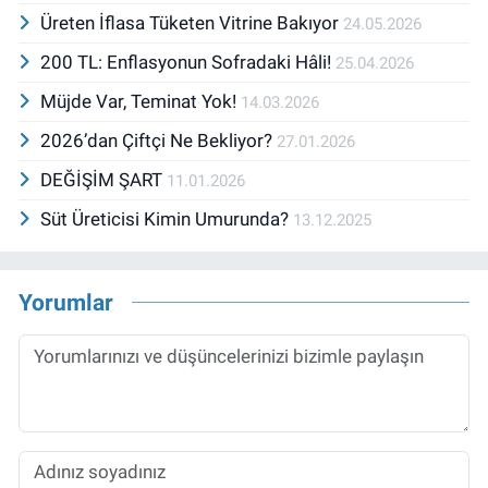
Üreten İflasa Tüketen Vitrine Bakıyor
24.05.2026
200 TL: Enflasyonun Sofradaki Hâli!
25.04.2026
Müjde Var, Teminat Yok!
14.03.2026
2026’dan Çiftçi Ne Bekliyor?
27.01.2026
DEĞİŞİM ŞART
11.01.2026
Süt Üreticisi Kimin Umurunda?
13.12.2025
Yorumlar